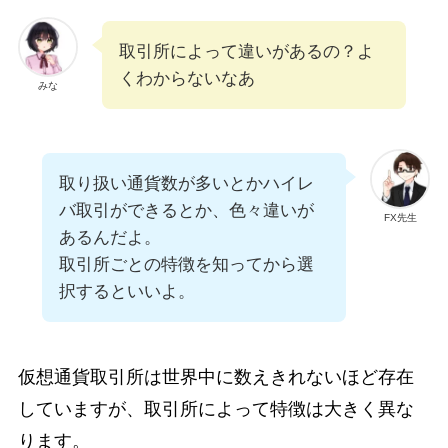
取引所によって違いがあるの？よ
くわからないなあ
みな
取り扱い通貨数が多いとかハイレ
バ取引ができるとか、色々違いが
FX先生
あるんだよ。
取引所ごとの特徴を知ってから選
択するといいよ。
仮想通貨取引所は世界中に数えきれないほど存在
していますが、取引所によって特徴は大きく異な
ります。