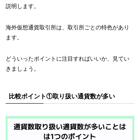
説明します。
海外仮想通貨取引所は、取引所ごとの特色があり
ます。
どういったポイントに注目すればいいか、見てい
きましょう。
比較ポイント①取り扱い通貨数が多い