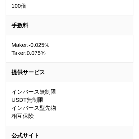
100倍
手数料
Maker:-0.025%
Taker:0.075%
提供サービス
インバース無制限
USDT無制限
インバース型先物
相互保険
公式サイト