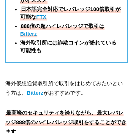
がオススメ
日本語完全対応でレバレッジ100倍取引が
可能な
FTX
888倍の超ハイレバレッジで取引は
Bitterz
海外取引所には詐欺コインが紛れている
可能性も
海外仮想通貨取引所で取引をはじめてみたいとい
う方は、
Bitterz
がおすすめです。
最高峰のセキュリティを誇りながら、最大レバレ
ッジ888倍のハイレバレッジ取引をすることができ
ます。