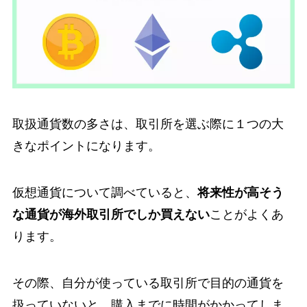
取扱通貨数の多さは、取引所を選ぶ際に１つの大
きなポイントになります。
仮想通貨について調べていると、
将来性が高そう
な通貨が海外取引所でしか買えない
ことがよくあ
ります。
その際、自分が使っている取引所で目的の通貨を
扱っていないと、購入までに時間がかかってしま