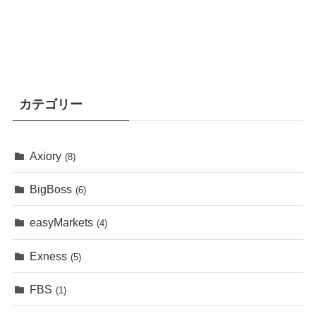
カテゴリー
Axiory
(8)
BigBoss
(6)
easyMarkets
(4)
Exness
(5)
FBS
(1)