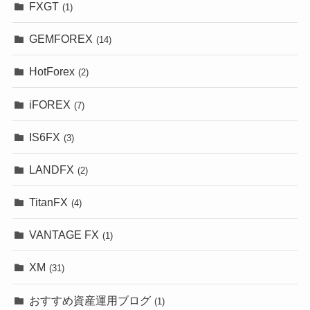
FXGT
(1)
GEMFOREX
(14)
HotForex
(2)
iFOREX
(7)
IS6FX
(3)
LANDFX
(2)
TitanFX
(4)
VANTAGE FX
(1)
XM
(31)
おすすめ資産運用ブログ
(1)